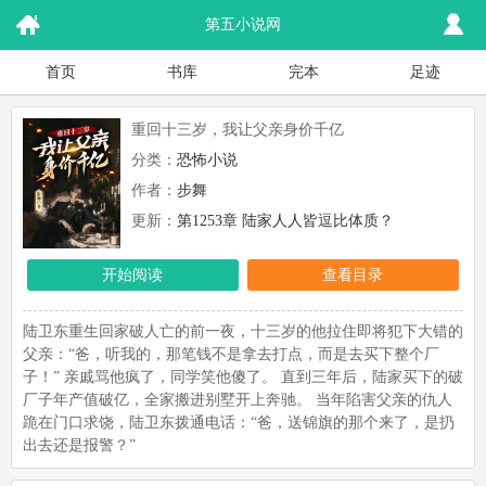
第五小说网
首页
书库
完本
足迹
重回十三岁，我让父亲身价千亿
分类：
恐怖小说
作者：
步舞
更新：
第1253章 陆家人人皆逗比体质？
开始阅读
查看目录
陆卫东重生回家破人亡的前一夜，十三岁的他拉住即将犯下大错的
父亲：“爸，听我的，那笔钱不是拿去打点，而是去买下整个厂
子！” 亲戚骂他疯了，同学笑他傻了。 直到三年后，陆家买下的破
厂子年产值破亿，全家搬进别墅开上奔驰。 当年陷害父亲的仇人
跪在门口求饶，陆卫东拨通电话：“爸，送锦旗的那个来了，是扔
出去还是报警？”