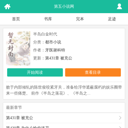
第五小说网
首页
书库
完本
足迹
半岛白金时代
分类：
都市小说
作者：
牙医谢科特
更新：
第431章 被充公
开始阅读
查看目录
败于内部倾轧的陈世俊咬紧牙关，准备给浮华遮蔽腐朽的娱乐圈带
来一些痛楚。 前作《半岛之落花》、《半岛之...
最新章节
第431章 被充公