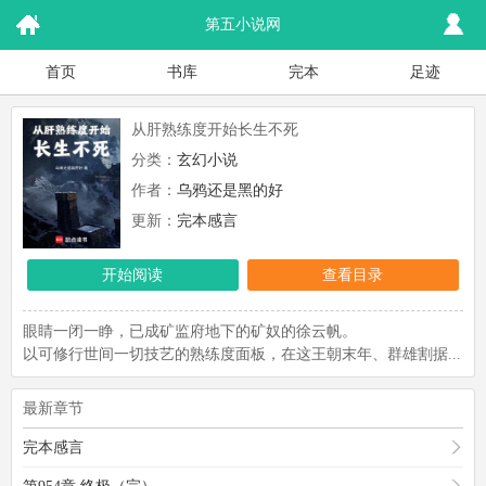
第五小说网
首页
书库
完本
足迹
从肝熟练度开始长生不死
分类：
玄幻小说
作者：
乌鸦还是黑的好
更新：
完本感言
开始阅读
查看目录
眼睛一闭一睁，已成矿监府地下的矿奴的徐云帆。
以可修行世间一切技艺的熟练度面板，在这王朝末年、群雄割据...
最新章节
完本感言