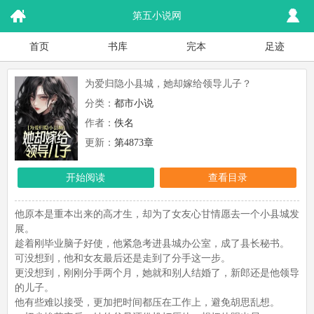
第五小说网
首页
书库
完本
足迹
为爱归隐小县城，她却嫁给领导儿子？
分类：
都市小说
作者：
佚名
更新：
第4873章
开始阅读
查看目录
他原本是重本出来的高才生，却为了女友心甘情愿去一个小县城发
展。
趁着刚毕业脑子好使，他紧急考进县城办公室，成了县长秘书。
可没想到，他和女友最后还是走到了分手这一步。
更没想到，刚刚分手两个月，她就和别人结婚了，新郎还是他领导
的儿子。
他有些难以接受，更加把时间都压在工作上，避免胡思乱想。