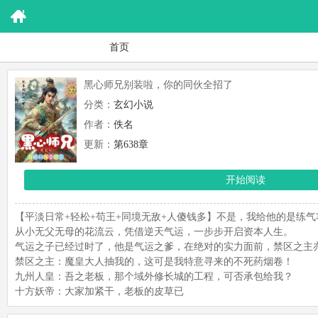
首页
黑心师兄别装啦，你的同伙全招了
分类：
玄幻小说
作者：
佚名
更新：
第638章
开始阅读
【平淡日常+轻松+苟王+同境无敌+人傻钱多】不是，我给他的是练
从小无父无母的花流云，凭借逆天气运，一步步开启资本人生。
气运之子已经过时了，他是气运之爹，在绝对的实力面前，禁区之主
禁区之主：魔皇大人抽我的，这可是我特意寻来的不死药烟卷！
九州人皇：吾之老板，那个域外修长城的工程，可否承包给我？
十方妖帝：大家加紧干，老板的皮草已