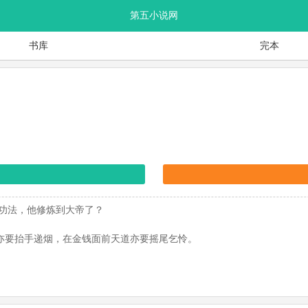
第五小说网
书库
完本
气功法，他修炼到大帝了？
亦要抬手递烟，在金钱面前天道亦要摇尾乞怜。