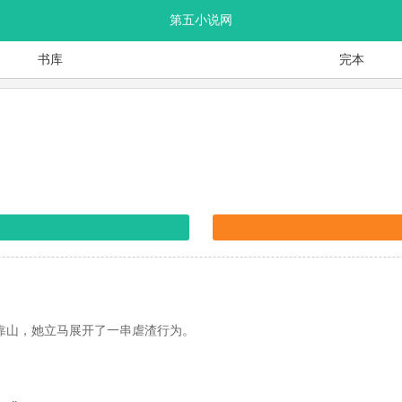
第五小说网
书库
完本
靠山，她立马展开了一串虐渣行为。