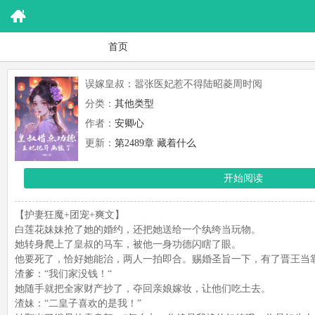
首页
误嫁皇叔：嚣张医妃惹不得陆昭菱周时阅
分类：
其他类型
作者：
安卿心
更新：
第2489章 藏着什么
开始阅读
【护妻狂魔+团宠+爽文】
白莲花妹妹抢了她的婚约，还把她送给一个纨绔当玩物。
她转身爬上了皇叔的马车，被他一身功德闪瞎了眼。
他要死了，恰好她能治，两人一拍即合。赐婚圣旨一下，有了晋王当
渣爹：“我们家没钱！“
她随手就把全家财产抄了，夺回亲娘嫁妆，让他们吃土去。
渣妹：“二皇子喜欢的是我！”