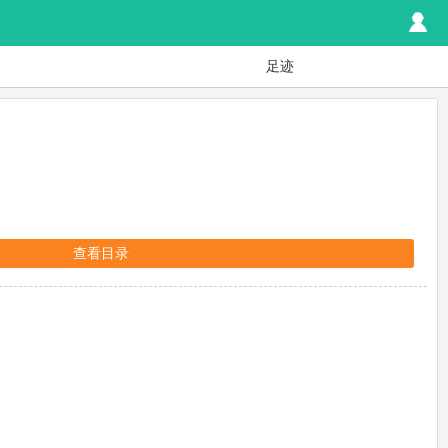
足迹
查看目录