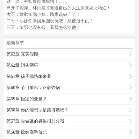
这一次，林灿晨彻底醒悟了……
离开了泥潭，林灿晨才知道自己的人生原来如此灿烂！
大哥：敢欺负我小妹，路家该破产了！
二哥：小妹你来娱乐圈玩玩吧！顺便报个仇！
三哥：渣男他没有心，看我怎么治他！
最新章节
第63章 完美假期
第62章 消失酒窖
第61章 孩子我路家来养
第60章 节目播出，路家炸锅！
第59章 恒定的变量？
第58章 你的理想型是路博然吧？
第57章 会做饭的男生很加分哦
第56章 撩妹高手贺北