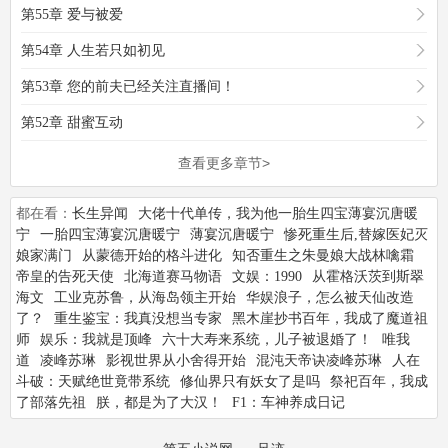
第55章 爱与被爱
第54章 人生若只如初见
第53章 您的前夫已经关注直播间！
第52章 甜蜜互动
查看更多章节>
都在看：
长生异闻
大佬十代单传，我为他一胎生四宝薄宴沉唐暖
宁
一胎四宝薄宴沉唐暖宁
薄宴沉唐暖宁
惨死重生后,替嫁医妃灭
娘家满门
从蒙德开始的格斗进化
知否重生之朱曼娘大战林噙霜
帝皇的告死天使
北海道赛马物语
文娱：1990
从霍格沃茨到斯翠
海文
工业克苏鲁，从海岛领主开始
华娱浪子，怎么被天仙改造
了？
重生鉴宝：我真没想当专家
黑木崖抄书百年，我成了魔道祖
师
娱乐：我就是顶峰
六十大寿来系统，儿子被退婚了！
唯我
道
凌峰苏琳
影视世界从小舍得开始
混沌天帝诀凌峰苏琳
人在
斗破：天赋绝世竟带系统
修仙界只有妖女了是吗
祭祀百年，我成
了部落先祖
朕，都是为了大汉！
F1：车神养成日记