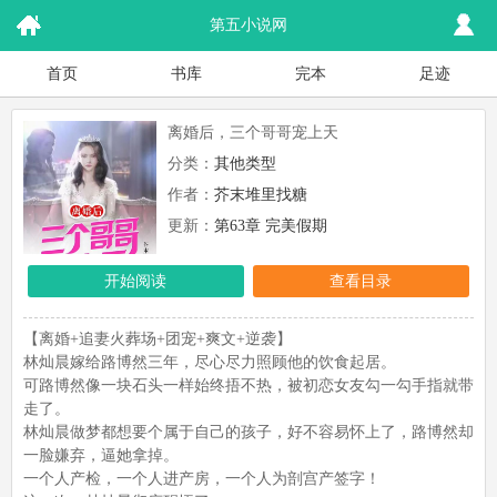
第五小说网
首页
书库
完本
足迹
离婚后，三个哥哥宠上天
分类：
其他类型
作者：
芥末堆里找糖
更新：
第63章 完美假期
开始阅读
查看目录
【离婚+追妻火葬场+团宠+爽文+逆袭】
林灿晨嫁给路博然三年，尽心尽力照顾他的饮食起居。
可路博然像一块石头一样始终捂不热，被初恋女友勾一勾手指就带
走了。
林灿晨做梦都想要个属于自己的孩子，好不容易怀上了，路博然却
一脸嫌弃，逼她拿掉。
一个人产检，一个人进产房，一个人为剖宫产签字！