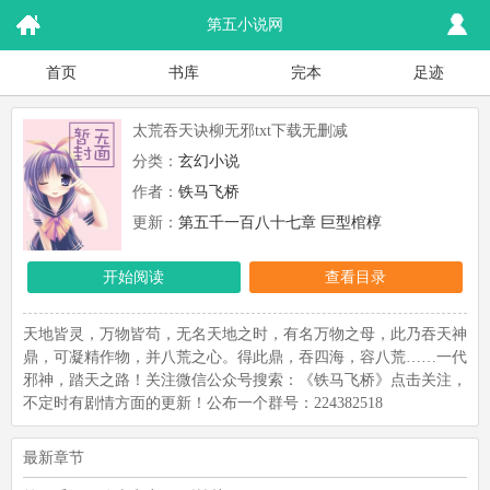
第五小说网
首页
书库
完本
足迹
太荒吞天诀柳无邪txt下载无删减
分类：
玄幻小说
作者：
铁马飞桥
更新：
第五千一百八十七章 巨型棺椁
开始阅读
查看目录
天地皆灵，万物皆苟，无名天地之时，有名万物之母，此乃吞天神
鼎，可凝精作物，并八荒之心。得此鼎，吞四海，容八荒……一代
邪神，踏天之路！关注微信公众号搜索：《铁马飞桥》点击关注，
不定时有剧情方面的更新！公布一个群号：224382518
最新章节